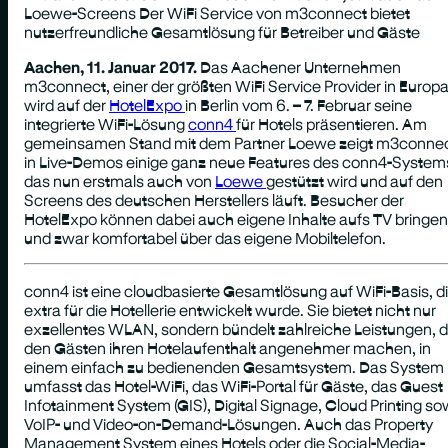
Loewe-Screens Der WiFi Service von m3connect bietet
nutzerfreundliche Gesamtlösung für Betreiber und Gäste
Aachen, 11. Januar 2017.
Das Aachener Unternehmen
m3connect, einer der größten WiFi Service Provider in Europa
wird auf der
HotelExpo
in Berlin vom 6. – 7. Februar seine
integrierte WiFi-Lösung
conn4
für Hotels präsentieren. Am
gemeinsamen Stand mit dem Partner Loewe zeigt m3conne
in Live-Demos einige ganz neue Features des conn4-System
das nun erstmals auch von
Loewe
gestützt wird und auf den
Screens des deutschen Herstellers läuft. Besucher der
HotelExpo können dabei auch eigene Inhalte aufs TV bringen
und zwar komfortabel über das eigene Mobiltelefon.
conn4 ist eine cloudbasierte Gesamtlösung auf WiFi-Basis, d
extra für die Hotellerie entwickelt wurde. Sie bietet nicht nur
exzellentes WLAN, sondern bündelt zahlreiche Leistungen, d
den Gästen ihren Hotelaufenthalt angenehmer machen, in
einem einfach zu bedienenden Gesamtsystem. Das System
umfasst das Hotel-WiFi, das WiFi-Portal für Gäste, das Guest
Infotainment System (GIS), Digital Signage, Cloud Printing so
VoIP- und Video-on-Demand-Lösungen. Auch das Property
Management System eines Hotels oder die Social-Media-