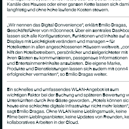
Kanäle des Hauses oder einer ganzen Kette lassen sich dami
langfristig und ohne hohe laufende Kosten steuern.
„
Wir nennen das Digital Convenience“,
erklärt Emilio Dragas,
Geschäftsführer von m3connect. Über ein zentrales Dashbo
lassen sich alle Konfigurationen, Funktionen und Inhalte auf a
Displays mit Leichtigkeit verändern und managen – für
Hotelketten in allen angeschlossenen Häusern weltweit.
„co
hilft den Hotelbetreibern, persönlicher und zielgerichteter mit
ihren Gästen zu kommunizieren, passgenaue Informationen
und Entertainment-Inhalte anzubieten. Die eigene Marke,
Produkte und Dienstleistungen lassen sich zudem mit conn4
erfolgreicher vermarkten“,
so Emilio Dragas weiter.
Ein schnelles und umfassendes WLAN-Angebot ist zum
wichtigen Faktor bei der Buchung und späteren Bewertung 
Unterkünften durch ihre Gäste geworden.
„Hotels können si
heute eine schlechte digitale Infrastruktur nicht mehr leisten“,
sagt Emilio Dragas. Ohne WLAN keine Lieblingsmusik, keine
Filme beim Lieblingsanbieter, keine Updates von Freunden, ke
kollaboratives Arbeiten in der Cloud.