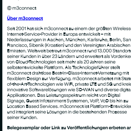
© m3connect
Über m3connect
Seit 2001 hat sich m3connect zu einem der größten Wireless
Internet-Service-Provider in Europa entwickelt – mit
Niederlassungen in Aachen, München, Karlsruhe, Berlin, San
Francisco, Sibenik (Kroatien) und den Vereinigten Arabischen
Emiraten. Weltweit betreut m3connect rund 13.000 Standort
seiner Kunden in über 23 Ländern und erweitert als Vordenke
von Cloud-Technologien seit mehr als 20 Jahren seine
selbstentwickelte Plattform. Als Technologieführer stellt
m3connect drahtlose Best-In-Class-Internet-Vernetzung mit
flexiblem Design zur Verfügung. m3connect arbeitet mit Stat
of-the-Art-Technologien wie WiFi, private LTE und 5G und krei
innovative Softwarelösungen wie SD-WAN und diverse digita
Applikationen. Das Leistungsspektrum reicht von Digital
Signage, Guest Infotainment Systemen, VoIP, VoD bis hin zu
Location Based Services. m3connect ist Plattform-Entwickle
und integriert seine Lösungen in die bestehenden Prozesse
seiner Kunden.
Belegexemplar oder Link zu Veröffentlichungen erbeten an