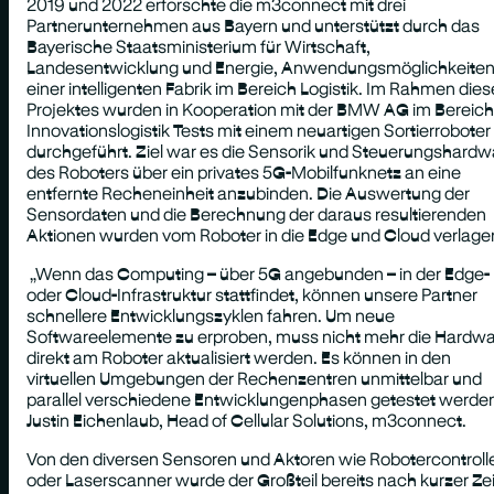
2019 und 2022 erforschte die m3connect mit drei
Partnerunternehmen aus Bayern und unterstützt durch das
Bayerische Staatsministerium für Wirtschaft,
Landesentwicklung und Energie, Anwendungsmöglichkeite
einer intelligenten Fabrik im Bereich Logistik. Im Rahmen die
Projektes wurden in Kooperation mit der BMW AG im Bereich
Innovationslogistik Tests mit einem neuartigen Sortierroboter
durchgeführt. Ziel war es die Sensorik und Steuerungshardw
des Roboters über ein privates 5G-Mobilfunknetz an eine
entfernte Recheneinheit anzubinden. Die Auswertung der
Sensordaten und die Berechnung der daraus resultierenden
Aktionen wurden vom Roboter in die Edge und Cloud verlager
„Wenn das Computing – über 5G angebunden – in der Edge-
oder Cloud-Infrastruktur stattfindet, können unsere Partner
schnellere Entwicklungszyklen fahren. Um neue
Softwareelemente zu erproben, muss nicht mehr die Hardw
direkt am Roboter aktualisiert werden. Es können in den
virtuellen Umgebungen der Rechenzentren unmittelbar und
parallel verschiedene Entwicklungenphasen getestet werden
Justin Eichenlaub, Head of Cellular Solutions, m3connect.
Von den diversen Sensoren und Aktoren wie Robotercontroll
oder Laserscanner wurde der Großteil bereits nach kurzer Zei