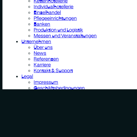
Kettenhotellerie
Individualhotellerie
Einzelhandel
Pflegeeinrichtungen
Banken
Produktion und Logistik
Messen und Veranstaltungen
Unternehmen
Über uns
News
Referenzen
Karriere
Kontakt & Support
Legal
Impressum
Geschäftsbedingungen
Datenschutz