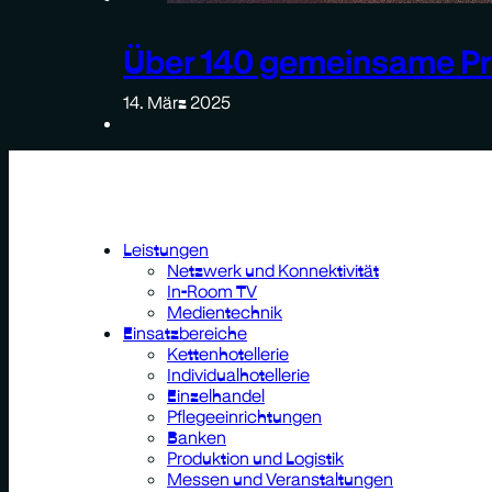
Über 140 gemeinsame Pr
14. März 2025
Leistungen
Netzwerk und Konnektivität
In-Room TV
Medientechnik
Einsatzbereiche
Kettenhotellerie
Individualhotellerie
Einzelhandel
Pflegeeinrichtungen
Banken
Produktion und Logistik
Messen und Veranstaltungen