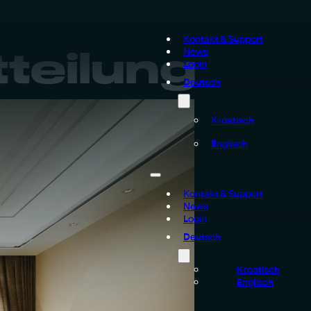
Kontakt & Support
teilung
News
Login
Deutsch
Kroatisch
Englisch
Kontakt & Support
News
Login
Deutsch
Kroatisch
Englisch