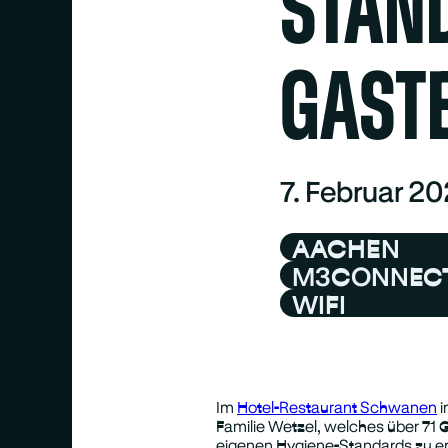
STAN
GAST
7. Februar 2
AACHEN
M3CONNEC
WIFI
Im
Hotel-Restaurant Schwanen
i
Familie Wetzel, welches über 71 
eigenen Hygiene-Standards zu er