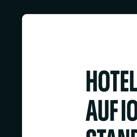
HOTE
AUF I