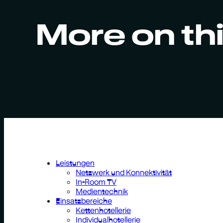
More on thi
Leistungen
Netzwerk und Konnektivität
In-Room TV
Medientechnik
Einsatzbereiche
Kettenhotellerie
Individualhotellerie