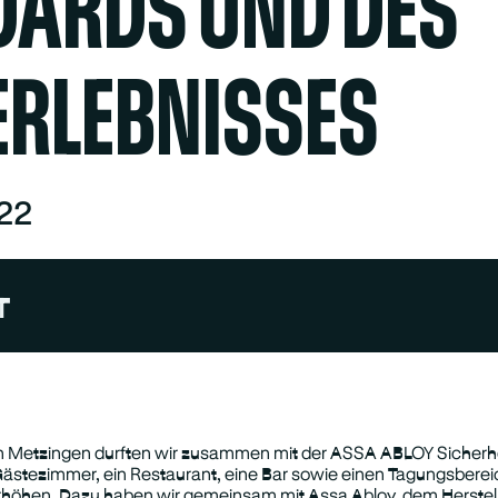
DARDS UND DES
ERLEBNISSES
022
T
n Metzingen durften wir zusammen mit der ASSA ABLOY Sicherhei
Gästezimmer, ein Restaurant, eine Bar sowie einen Tagungsbereich
höhen. Dazu haben wir gemeinsam mit Assa Abloy, dem Herstell