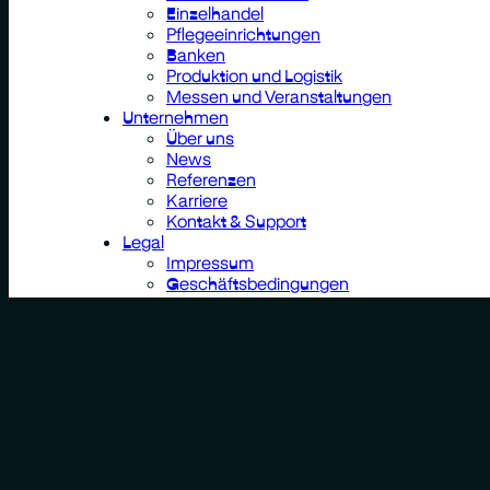
Einzelhandel
Pflegeeinrichtungen
Banken
Produktion und Logistik
Messen und Veranstaltungen
Unternehmen
Über uns
News
Referenzen
Karriere
Kontakt & Support
Legal
Impressum
Geschäftsbedingungen
Datenschutz
Leistungen
Netzwerk und Konnektivität
In-Room TV
Medientechnik
Einsatzbereiche